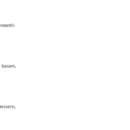
inwohl-
 bauen,
bessern,