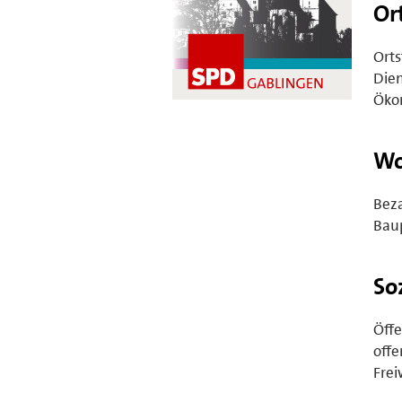
Or
Orts
Dien
Öko
Wo
Bez
Baup
So
Öffe
offe
Frei