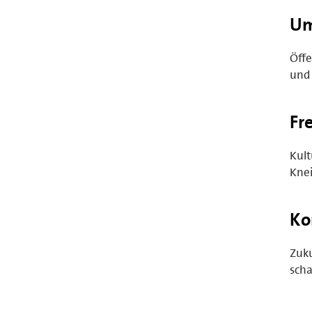
Um
Öffe
und 
Fr
Kult
Knei
Ko
Zuku
sch