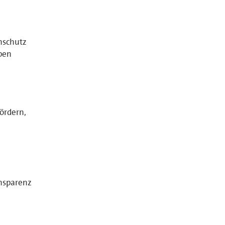
nschutz
ben
ördern,
ansparenz