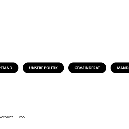
STAND
UNSERE POLITIK
GEMEINDERAT
MANDA
Account
RSS